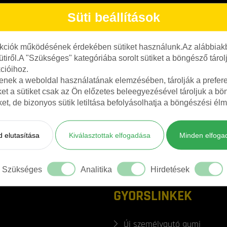
Süti beállítások
nkciók működésének érdekében sütiket használunk.Az alábbiakb
ütiről.A "Szükséges" kategóriába sorolt sütiket a böngésző táro
cióihoz.
tenek a weboldal használatának elemzésében, tárolják a preferen
ket a sütiket csak az Ön előzetes beleegyezésével tároljuk a b
iket, de bizonyos sütik letiltása befolyásolhatja a böngészési élm
 elutasítása
Kiválasztottak elfogadása
Minden elfoga
Szükséges
Analitika
Hirdetések
GYORSLINKEK
Új személyautó gumi