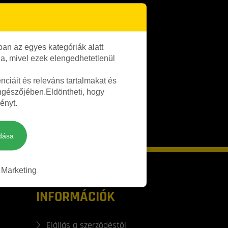
an az egyes kategóriák alatt
lja, mivel ezek elengedhetetlenül
ciáit és releváns tartalmakat és
öngészőjében.Eldöntheti, hogy
ényt.
dása
Marketing
INFORMÁCIÓK
Elállás a szerződéstől