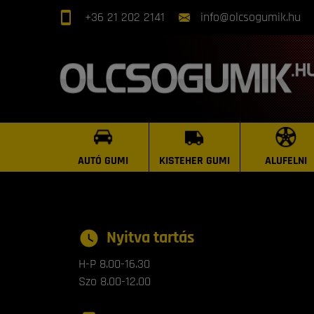
+36 21 202 2141
info@olcsogumik.hu
AUTÓ GUMI
KISTEHER GUMI
ALUFELNI
Kapcsolat
Nyitva tartás
H-P
8.00-16.30
Szo
8.00-12.00