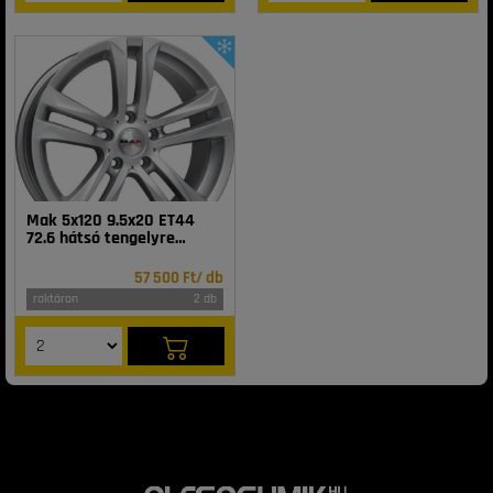
Mak 5x120 9.5x20 ET44
72.6 hátsó tengelyre
BIMMER SI
57 500 Ft/ db
raktáron
2 db