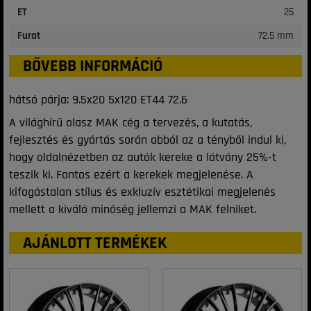
ET
25
Furat
72.5 mm
BŐVEBB INFORMÁCIÓ
hátsó párja: 9.5x20 5x120 ET44 72.6
A világhírű olasz MAK cég a tervezés, a kutatás,
fejlesztés és gyártás során abból az a tényből indul ki,
hogy oldalnézetben az autók kereke a látvány 25%-t
teszik ki. Fontos ezért a kerekek megjelenése. A
kifogástalan stílus és exkluzív esztétikai megjelenés
mellett a kiváló minőség jellemzi a MAK felniket.
AJÁNLOTT TERMÉKEK