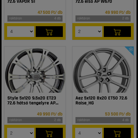
72.6 VAPOR SI
72.6 első AP W670
47 500 Ft/ db
49 990 Ft/ db
raktáron
4 db
raktáron
2 db
Style 5x120 9.5x20 ET23
Aez 5x120 8x20 ET50 72.6
72.6 hátsó tengelyre AP
Raise_HG
W670
49 990 Ft/ db
53 500 Ft/ db
raktáron
2 db
raktáron
4 db