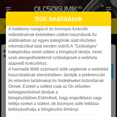
Süti beállítások
A hatékony navigáció és bizonyos funkciók
működésének érdekében sütiket használunk.Az
alábbiakban az egyes kategóriák alatt részletes
információkat talál minden sütiről.A "Szükséges"
Mak 5x120 8.5x20 ET25 72.6 első tengelyre BIMMER SI
-
kategóriába sorolt sütiket a böngésző tárolja, mivel
Alufelni
ezek elengedhetetlenül szükségesek a webhely
alapvető funkcióihoz.
A harmadik féltől származó sütik segítenek a weboldal
használatának elemzésében, tárolják a preferenciáit
és releváns tartalmakat és hirdetéseket biztosítanak
Önnek. Ezeket a sütiket csak az Ön előzetes
beleegyezésével tároljuk a
böngészőjében.Eldöntheti, hogy engedélyezi vagy
letiltja ezeket a sütiket, de bizonyos sütik letiltása
befolyásolhatja a böngészési élményt.