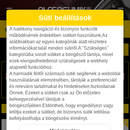
Süti beállítások
A hatékony navigáció és bizonyos funkciók
működésének érdekében sütiket használunk.Az
alábbiakban az egyes kategóriák alatt részletes
információkat talál minden sütiről.A "Szükséges"
SZEMÉLYAUTÓ SZŰRŐ
kategóriába sorolt sütiket a böngésző tárolja, mivel
ezek elengedhetetlenül szükségesek a webhely
alapvető funkcióihoz.
Üzletünk és szervizünk augusztus 20-21-22-23-án ZÁRVA tart.
A harmadik féltől származó sütik segítenek a weboldal
Webáruházunk a hosszú hétvégén is folyamatosan fogadja az
használatának elemzésében, tárolják a preferenciáit
online rendeléseket és szerviz időpont foglalásokat!
és releváns tartalmakat és hirdetéseket biztosítanak
Kellemes kikapcsolódást kívánunk!
Önnek. Ezeket a sütiket csak az Ön előzetes
beleegyezésével tároljuk a
böngészőjében.Eldöntheti, hogy engedélyezi vagy
SPECIÁLIS AJÁNLATOK
letiltja ezeket a sütiket, de bizonyos sütik letiltása
befolyásolhatja a böngészési élményt.