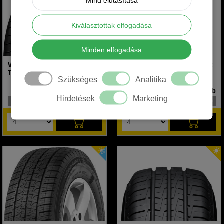
Mind elutasítása
Kiválasztottak elfogadása
Minden elfogadása
Vredestein 195/65R15 91T T-
Rotalla 195/65R15 91V RH02
TRAC 2 DOT23
Szükséges
Analitika
15 990 Ft/ db
13 500 Ft/ db
Hirdetések
Marketing
raktáron
17 db
raktáron
18 db