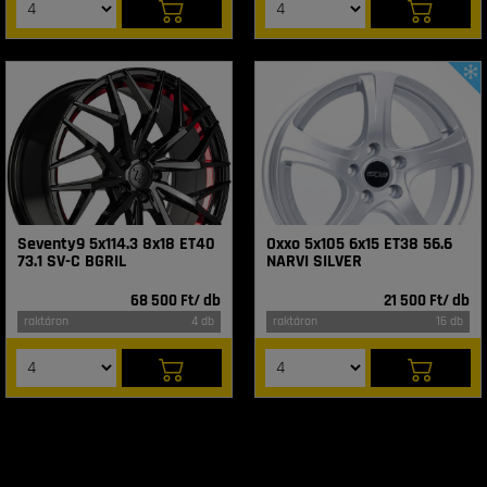
Seventy9 5x114.3 8x18 ET40
Oxxo 5x105 6x15 ET38 56.6
73.1 SV-C BGRIL
NARVI SILVER
68 500 Ft/ db
21 500 Ft/ db
raktáron
4 db
raktáron
16 db