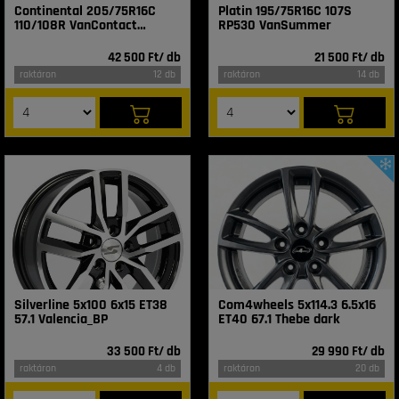
Continental 205/75R16C
Platin 195/75R16C 107S
110/108R VanContact
RP530 VanSummer
4Season
42 500 Ft/ db
21 500 Ft/ db
raktáron
12 db
raktáron
14 db
Silverline 5x100 6x15 ET38
Com4wheels 5x114.3 6.5x16
57.1 Valencia_BP
ET40 67.1 Thebe dark
33 500 Ft/ db
29 990 Ft/ db
raktáron
4 db
raktáron
20 db